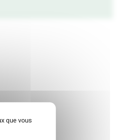
eux que vous