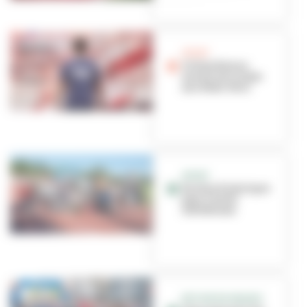
SPORT
Villeurbanne
envoie ses ninjas
aux Etats-Unis
SPORT
Un titre historique
pour l’Asvel
Athlétisme
RETOUR EN IMAGES