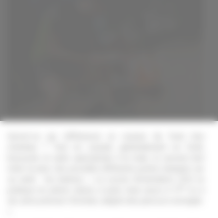
Qu’est-ce qui différencie un coureur de fond d’un
orienteur ? Tout en courant, généralement en forêt,
boussole et carte spécialisée à la main, le second doit
relier le plus vite possible différents points marqués sur
sa carte : les balises. «
La course d’orientation (CO) se
pratique en pleine nature, à pied, mais aussi à VTT ou à
ski, aime préciser Christian, adepte des parcours enneigés.
»