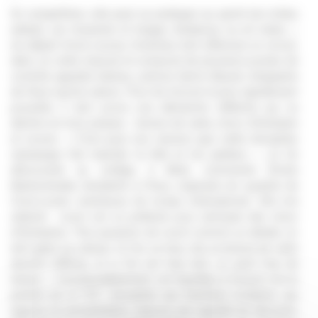
En compétition, elle peut se pratiquer au sprint (en milieu
urbain), sur moyenne et longue distances ou en relais. «
Au départ d’une course, l’orienteur doit effectuer un circuit,
dans un ordre imposé et composé de plusieurs postes de
contrôle appelés balises, précise Sylvie Basset, dirigeante
de l’Asul sports nature. Pour les trouver le plus rapidement
possible, il doit suivre une démarche réfléchie qui se
décline en trois phases : lecture de carte, choix d’itinéraire
et course.
» C’est pour ces raisons que cette discipline
olympique fait marcher la tête et les jambes. «
Je l’ai
découverte au collège, à Metz, commente Émilie
Backscheider, étudiante à l’Insa, originaire du quartier de
Croix-Luizet, orienteuse de niveau international. Elle m’a
séduite : courir est un prétexte pour anticiper des choix
d’itinéraires. Plus question de courir comme un dératé, on
doit gérer sa vitesse. Si l’on va trop vite, la lecture de carte
devient difficile, et si l’on est trop lent, on perd trop de
temps.
» Incontestablement, cet équilibre à trouver est le
piment de la "CO", discipline aux bienfaits évidents, qui
aiguise la concentration, impose une rapidité de décision,