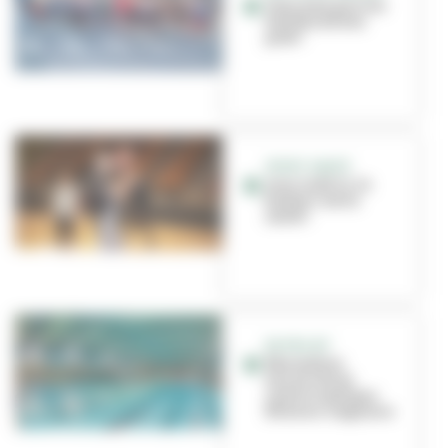
Vous avez pris les
Foulées du bon
pied !
SPORT SANTÉ
Avec le BCCL, le
basket c’est la
santé !
EN PROJET
Rénovation
annoncée au
centre nautique
Étienne-Gagnaire