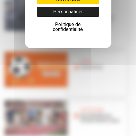
FOULEES DE
Personnaliser
VILLEURBANNE
L'aftermovie de
l'édition 2024
Politique de
confidentialité
SPORT
Foot de rue
ATHLÉTISME
Des athlètes en
forme à Saint-Jean