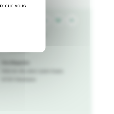
eux que vous
Contactez la rédaction
Mentions légales
Accessibilité
Viva Magazine
Hôtel de ville, place Lazare Goujon,
69100 Villeurbanne