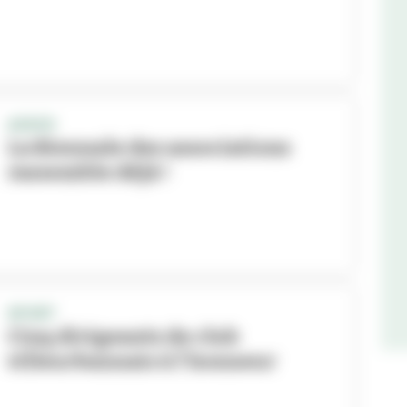
ASSOS
La Biennale des associations
rassemble déjà !
SPORT
Cinq dirigeants de club
villeurbannais à l'honneur