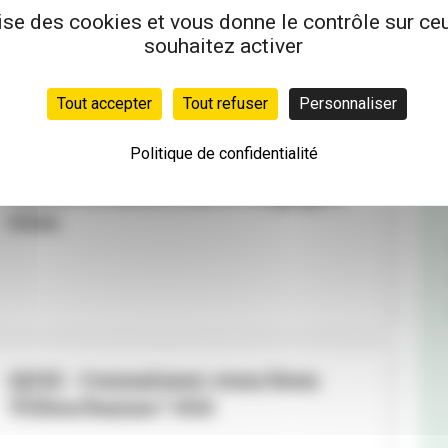
pour se trouver une super...
lise des cookies et vous donne le contrôle sur c
souhaitez activer
Tout accepter
Tout refuser
Personnaliser
Politique de confidentialité
BENEVOLAT
Testez le bénévolat et engagez-
vous
QUIZ - Connaissez-vous bien
Villeurbanne ? #10