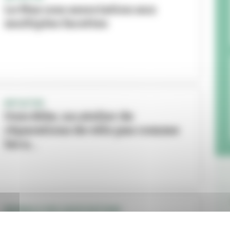
Le Mas une association aux
multiples facettes
INITIATIVE
Unis Bike, un atelier de
réparations de vélo pas comme
les a...
BIENNALE DES ASSOCIATIONS
Un jour, un lieu, 200 associations