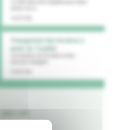
La Ville lance une enquête pour mieux
cerner vos a...
16/07/26
Changement des horaires à
partir du 13 juillet
Les horaires de la mairie et des
services changent...
15/07/26
LES + LUS