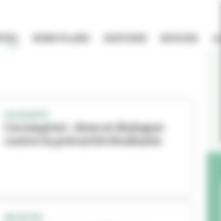
TIEL
BONS PLANS
HISTOIRE
BOUGER
A
SOLIDARITÉ
Cocomptoir : dons et dialogue
contre la précarité étudiante
INITIATIVE