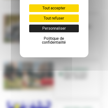
Tout accepter
Tout refuser
TRAVAUX
La Ville investit
Personnaliser
dans ses
équipements
Politique de
sportifs
confidentialité
PETITE ENFANCE
Nounou, nany,
tatie... et vous !