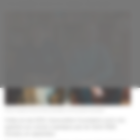
contre
et les étudiants isolés et en situation de précarité.
la
précarité
étudiante
Noémie Crapelet et Eliott Frechard, cofondateurs de l'association Cocomptoir
Créée en mai 2025, l’association Cocomptoir a pris ses
quartiers au Lowcal, à quelques pas de l’arrêt INSA-
Einstein, en septembre.