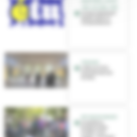
GRATIFÉRIA, SPORT,
JOB, CULTURE, CINÉ...
Le mois étudiant
est de retour à
Villeurbanne
TRAVAUX
L'été, la Ville
transforme ses
écoles
RETOUR EN IMAGES
Gratiféria,
braderie des
Gratte-Ciel,