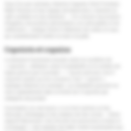
Deux fois par semaine, Noémie Crapelet, Eliott Frechard,
Milla Thomas et leur équipe de bénévoles y tiennent un
café solidaire et une donnerie : «
On a besoin de produits
d’hygiène, de produits alimentaires non périssables et de
vêtements
», indique Eliott à l'attention de celles et ceux
qui souhaiteraient mettre la main à la pâte.
Copoints et copains
La donnerie fonctionne ensuite selon un système de
« copoints » attribués selon la durabilité ou le nombre de
repas permis par le produit : «
1 kg de semoule c’est 4
copoints tandis qu’une conserve c’est 1 copoint
»,
explique Noémie en exemple. Les étudiants peuvent se
servir gratuitement dans la limite de 4 copoints par
catégorie de produit.
Cocomptoir se veut aussi, si ce n'est surtout, un lieu
d'écoute, d'échange et de création de lien social : «
Notre
objectif désormais c’est d’inciter les personnes à rester et
à échanger
». Une manière de lutter contre la précarité tout