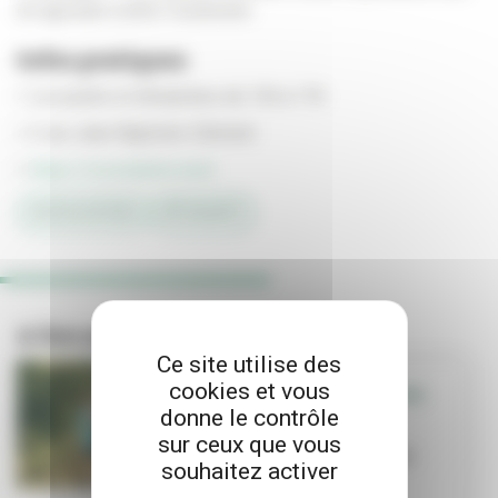
en agissant contre l’isolement.
Infos pratiques
> Les jeudis et dimanches de 13h à 17h
> 2 rue Jean-Baptiste-Clément
>
https://cocomptoir.com/
#ASSOCIATIONS
#ÉTUDIANTS
A lire aussi
Ce site utilise des
cookies et vous
SORTIR - QUE FAIRE
donne le contrôle
EN FAMILLE
sur ceux que vous
Que faire en
famille cet été ?
souhaitez activer