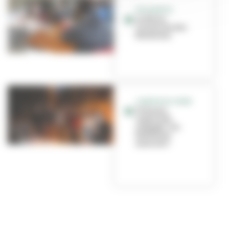
SOLIDARITE
Le Phare
recherche des
bénévoles
CAMION DU CŒUR
Présents,
organisés,
engagés : les
bénévoles
assurent !