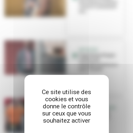
des Pauvres luttent
contre l'isolement
soc...
INITIATIVE
Papy Mamy Happy :
solidarité
intergénérationnelle
avec Amaël...
Ce site utilise des
cookies et vous
donne le contrôle
APPEL À BÉNÉVOLES
sur ceux que vous
Les Foulées ont
besoin de vous !
souhaitez activer