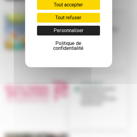
Tout accepter
Tout refuser
BENEVOLAT
30ème édition du
Personnaliser
festival du
Karnaval
Politique de
Humanitaire
confidentialité
SOLIDARITE -
Les Petits Frères
des Pauvres
recherchent des
bénévoles