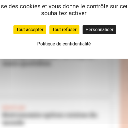
lise des cookies et vous donne le contrôle sur c
souhaitez activer
Tout accepter
Tout refuser
Personnaliser
Politique de confidentialité
BON PLAN
Ô comptoir Bel air : le coup de
main quotidien
BON PLAN
Bistronomie option cuisine du
monde