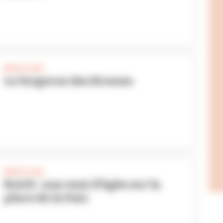
BON PLAN
Le forgeron des Brosses
BON PLAN
NAOS : une vent d'Egée sur la
place de la Paix