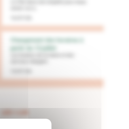
La Ville lance une enquête pour mieux
cerner vos a...
16/07/26
Changement des horaires à
partir du 13 juillet
Les horaires de la mairie et des
services changent...
15/07/26
LES + LUS