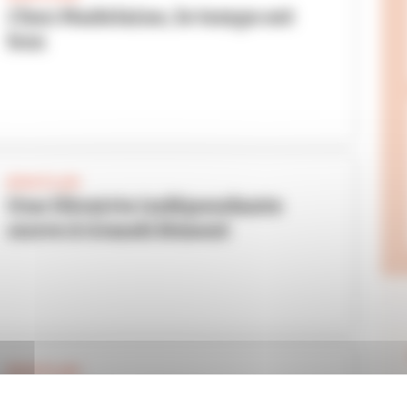
Chez Madelaine, le temps est
bon
BON PLAN
Une librairie indépendante
ouvre à Grandclément
BON PLAN
Alerte pizzas délicieuses !