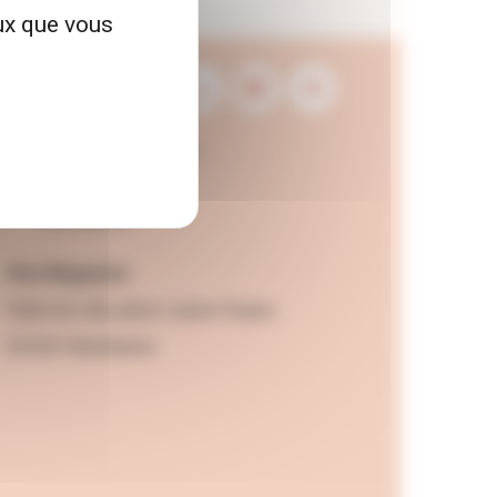
eux que vous
Contactez la rédaction
Mentions légales
Accessibilité
Viva Magazine
Hôtel de ville, place Lazare Goujon,
69100 Villeurbanne