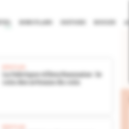
TIEL
BONS PLANS
HISTOIRE
BOUGER
A
BON PLAN
La Fabrique villeurbannaise : le
coin des artisans du coin
BON PLAN