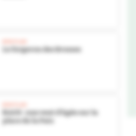
BON PLAN
Le forgeron des Brosses
BON PLAN
NAOS : une vent d'Egée sur la
place de la Paix