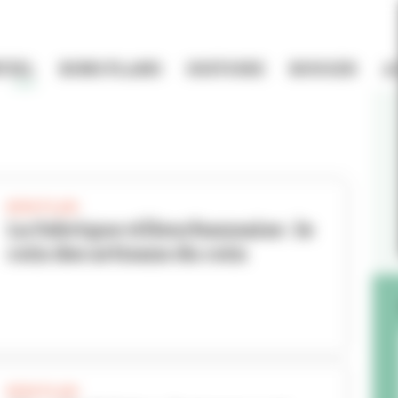
TIEL
BONS PLANS
HISTOIRE
BOUGER
A
BON PLAN
La Fabrique villeurbannaise : le
coin des artisans du coin
BON PLAN