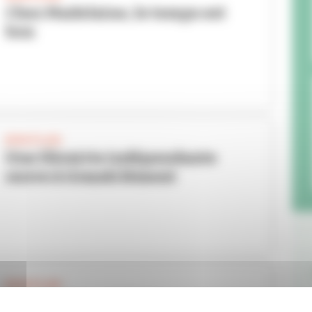
Chez Madelaine, le temps est
bon
BON PLAN
Une librairie indépendante
ouvre à Grandclément
BON PLAN
Alerte pizzas délicieuses !