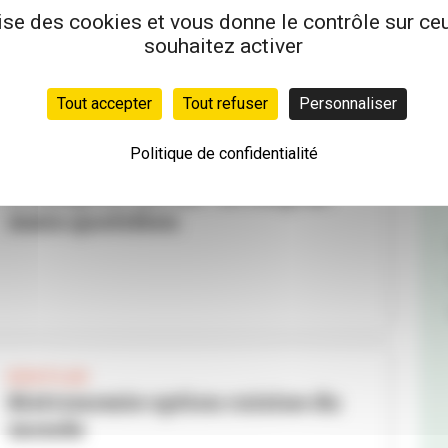
lise des cookies et vous donne le contrôle sur c
souhaitez activer
Tout accepter
Tout refuser
Personnaliser
Politique de confidentialité
BON PLAN
Ô comptoir Bel air : le coup de
main quotidien
BON PLAN
Bistronomie option cuisine du
monde