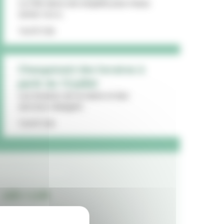
La Ville lance une enquête pour mieux
cerner vos a...
16/07/26
Changement des horaires à
partir du 13 juillet
Les horaires de la mairie et des
services changent...
15/07/26
LES + LUS