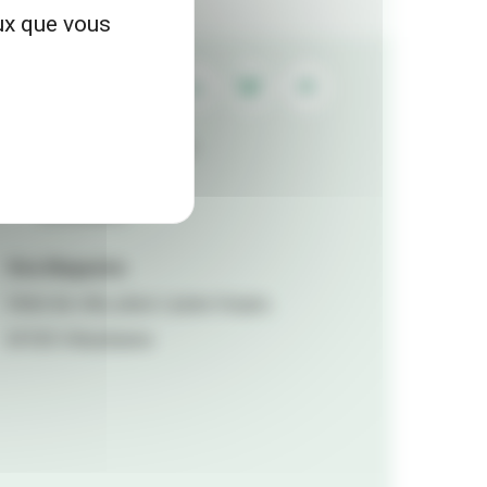
eux que vous
Contactez la rédaction
Mentions légales
Accessibilité
Viva Magazine
Hôtel de ville, place Lazare Goujon,
69100 Villeurbanne