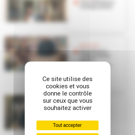
Chez Madelaine,
le temps est bon
BON PLAN
Une librairie
indépendante
ouvre à
Grandclément
Ce site utilise des
cookies et vous
donne le contrôle
sur ceux que vous
BON PLAN
souhaitez activer
Alerte pizzas
délicieuses !
Tout accepter