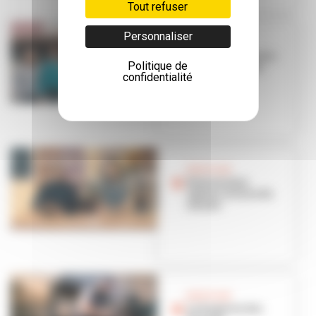
Tout refuser
Personnaliser
BON PLAN
Ô comptoir Bel air :
Politique de
le coup de main
confidentialité
quotidien
BON PLAN
Bistronomie
option cuisine du
monde
BON PLAN
Le forgeron des