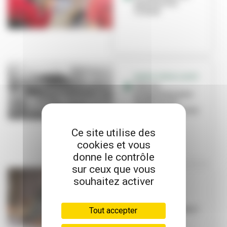
quartier à la
Croizet
BUERS-CROIX-LUIZET
Tout un
programme pour
les 50 ans de
l’affaire du terrain
de...
Ce site utilise des
cookies et vous
donne le contrôle
sur ceux que vous
souhaitez activer
BON PLAN
Chez Maguy :
comme à la
maison, en mieux !
Tout accepter