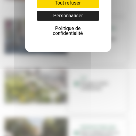
Tout refuser
Personnaliser
Politique de
RÉUNION PUBLIQUE
confidentialité
Du nouveau
avenue Salengro
ACI
Un parc, trois
scénarios
RÉUNION PUBLIQUE
Parc urbain ACI : à