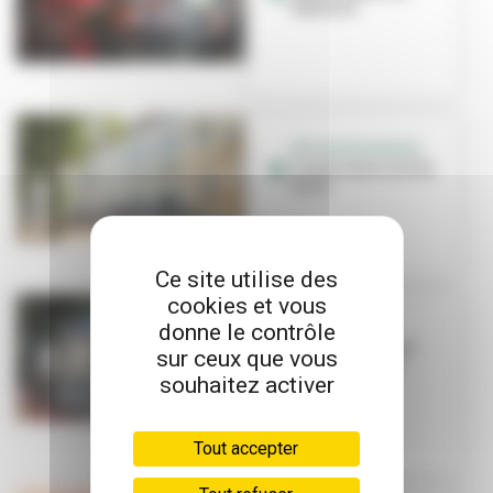
Rayonne
RETOUR EN IMAGES
L'Autre Soie sort de
terre
Ce site utilise des
cookies et vous
donne le contrôle
CCO
Déménagement
sur ceux que vous
imminent à la
souhaitez activer
Rayonne !
Tout accepter