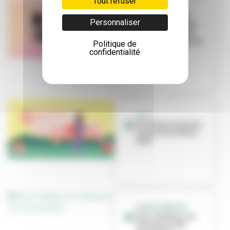
Tout refuser
CCO LA RAYONNE
Personnaliser
Vos fonds de pots
de peinture vont
devenir une œuvre
Politique de
d'art !
confidentialité
CCO
Un été qui rayonne
au parc de l’Autre
Soie
DANSE URBAINE
Pour Sidekiq, les
danseurs sont