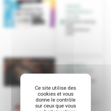
CAPITALE
FRANÇAISE DE LA
CULTURE
Un grand casting
pour
Villeurbanne
2022
CULTURES ET
POLITIQUES DE LA
JEUNESSE
Place aux jeunes !
Ce site utilise des
cookies et vous
donne le contrôle
sur ceux que vous