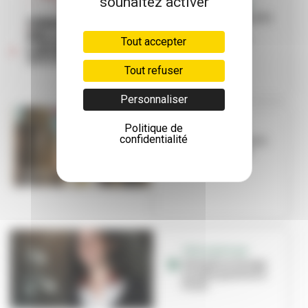
souhaitez activer
QUAIS DU POLAR
La Grande Enquête
débarque à
Villeurbanne
Tout accepter
Tout refuser
Personnaliser
Politique de
ROYAL DE LUXE
confidentialité
Les chiens géants
débarquent en
ville !
TÊTE D’AFFICHE
Géraldine Farage
en pôle position à
Pixel