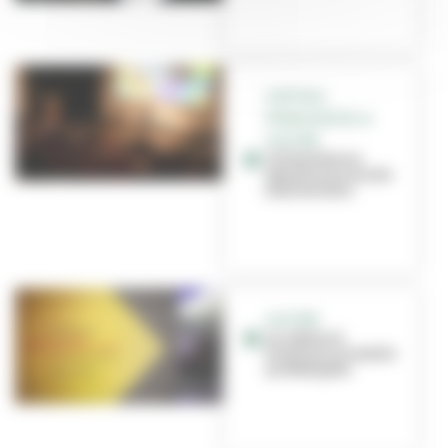
CAPITALE
FRANÇAISE DE LA
CULTURE
Villeurbanne
dévoile une année
2022 de folie
CULTURE
La cabane à
histoires s’installe
au Médipôle