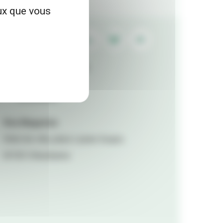
eux que vous
Contactez la rédaction
Mentions légales
Accessibilité
Viva Magazine
Hôtel de ville, place Lazare Goujon,
69100 Villeurbanne