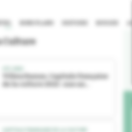
TIEL
BONS PLANS
HISTOIRE
BOUGER
A
a Culture
CFC 2022
Villeurbanne, Capitale française
de la culture 2022 : une an...
CAPITALE FRANÇAISE DE LA CULTURE