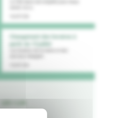
La Ville lance une enquête pour mieux
cerner vos a...
16/07/26
Changement des horaires à
partir du 13 juillet
Les horaires de la mairie et des
services changent...
15/07/26
LES + LUS