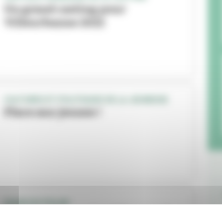
Un grand casting pour
Villeurbanne 2022
CULTURES ET POLITIQUES DE LA JEUNESSE
Place aux jeunes !
QUAIS DU POLAR
La Grande Enquête débarque à