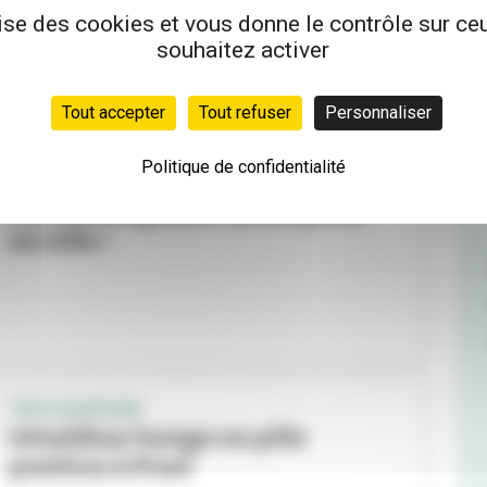
Villeurbanne
lise des cookies et vous donne le contrôle sur c
souhaitez activer
Tout accepter
Tout refuser
Personnaliser
Politique de confidentialité
ROYAL DE LUXE
Les chiens géants débarquent
en ville !
TÊTE D’AFFICHE
Géraldine Farage en pôle
position à Pixel