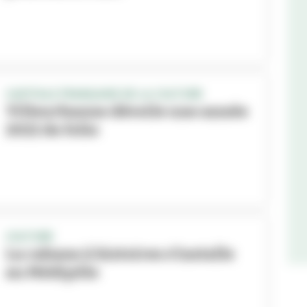
CAPITALE FRANÇAISE DE LA CULTURE
Villeurbanne dévoile une année
2022 de folie
CULTURE
La cabane à histoires s’installe
au Médipôle