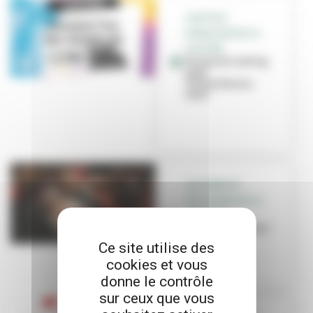
CAPITALE
FRANÇAISE DE LA
CULTURE
Un grand casting
pour
Villeurbanne
2022
CULTURES ET
POLITIQUES DE LA
JEUNESSE
Place aux jeunes !
Ce site utilise des
cookies et vous
donne le contrôle
sur ceux que vous