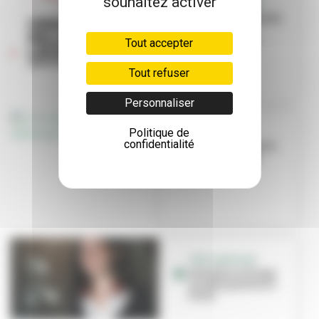
souhaitez activer
QUAIS DU POLAR
La Grande Enquête
débarque à
Villeurbanne
Tout accepter
Tout refuser
Personnaliser
Politique de
ROYAL DE LUXE
confidentialité
Les chiens géants
débarquent en
ville !
TÊTE D’AFFICHE
Géraldine Farage
en pôle position à
Pixel