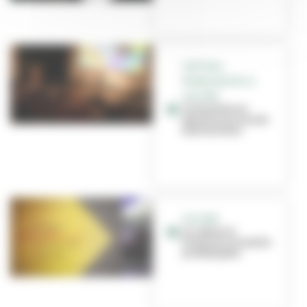
CAPITALE
FRANÇAISE DE LA
CULTURE
Villeurbanne
dévoile une année
2022 de folie
CULTURE
La cabane à
histoires s’installe
au Médipôle