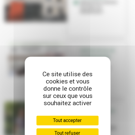
Quand les centres
sociaux se
démènent !
CENTRE SOCIAL DE
LA FERRANDIÈRE
Reprise des
activités et des
inscriptions
Ce site utilise des
cookies et vous
donne le contrôle
sur ceux que vous
souhaitez activer
CENTRE SOCIAL DE
CUSSET
Tout accepter
Un atelier
d’écriture a porté
Tout refuser
ses fruits