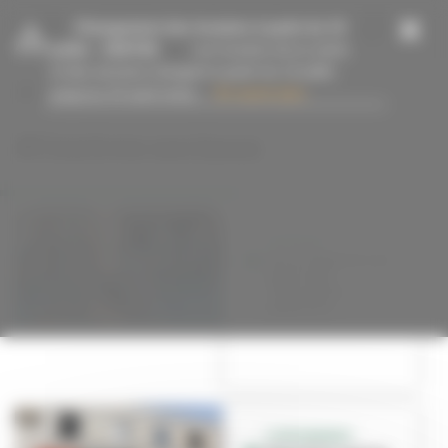
Panneau de gestion des cookies
-
Changement des horaires à partir du 13
juillet
- 15/07/26
Les horaires de la mairie
et des services changent à partir du 13 juillet
jusqu’au 23 août inclus....
En savoir plus
#Centres sociaux
PORTRAIT
Luce Calderini, au
service de
l'éducation
populaire
CONFINEMENT