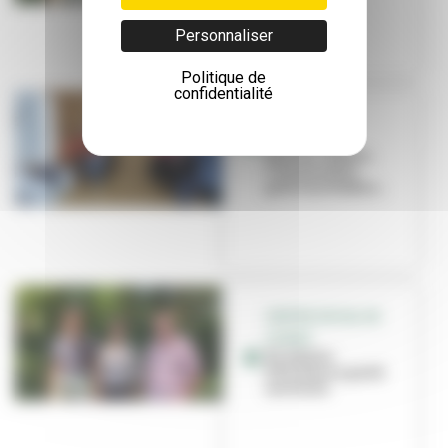
Personnaliser
Politique de
confidentialité
THÉÂTRE
Choisir ses
parents idéaux,
c’est possible
grâce au théâtre...
CENTRE SOCIAL DE
CUSSET
Un atelier
d’écriture a porté
ses fruits