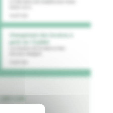
La Ville lance une enquête pour mieux
cerner vos a...
16/07/26
Changement des horaires à
partir du 13 juillet
Les horaires de la mairie et des
services changent...
15/07/26
LES + LUS