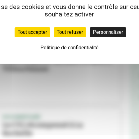
conflits de voisinage ?
lise des cookies et vous donne le contrôle sur c
souhaitez activer
Tout accepter
Tout refuser
Personnaliser
Politique de confidentialité
INITIATIVE
L'ouvre-porte : accueil citoyen à
Villeurbanne
DOCUMENTAIRE
Le CVJ récompensé à La
Rochelle