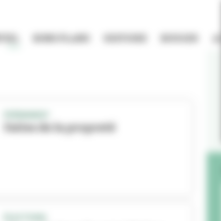
TIEL
BONS PLANS
HISTOIRE
BOUGER
A
ÉVÉNEMENT
Faites de la propreté
ÉLECTIONS