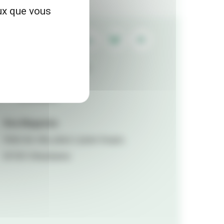
eux que vous
Contactez la rédaction
Mentions légales
Accessibilité
Viva Magazine
Hôtel de ville, place Lazare Goujon,
69100 Villeurbanne