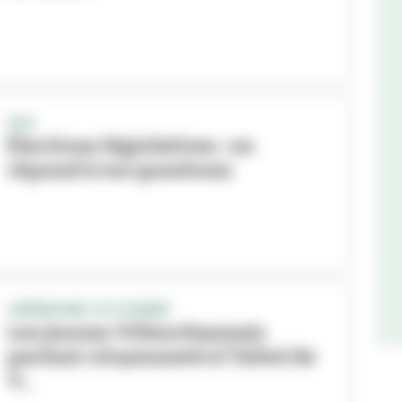
FAQ
Élections législatives : on
répond à vos questions
CÉRÉMONIE CITOYENNE
Les jeunes Villeurbannais
parlent citoyenneté à l'hôtel de
V...