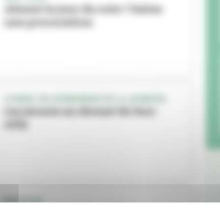
Absent le jour du vote ? Faites
une procuration
CONSEIL VILLEURBANNAIS DE LA JEUNESSE
Les jeunes au devant de leur
ville
INITIATIVE
Amely Médiation : la fin des