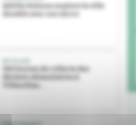
Sybille Deleuze explore la ville
durable avec son micro
RECYCLAGE
300 bornes de collecte des
déchets alimentaires à
Villeurban...
ENVIRONNEMENT
Arrivée massive de composteurs