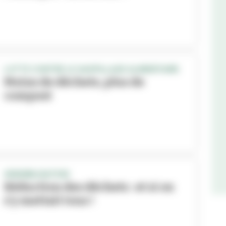
LUTTE CONTRE LE GASPILLAGE ALIMENTAIRE
Moins de déchets, plus de
compost
SENSIBILISATION
Réduction des déchets : et si on
s'y mettait tous !