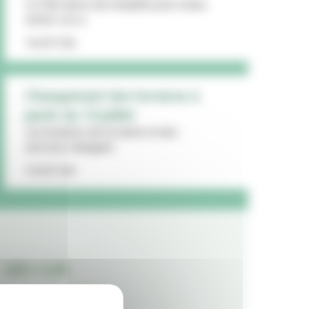
La Ville lance une enquête pour mieux
cerner vos a...
16/07/26
Changement des horaires à
partir du 13 juillet
Les horaires de la mairie et des
services changent...
15/07/26
LES + LUS