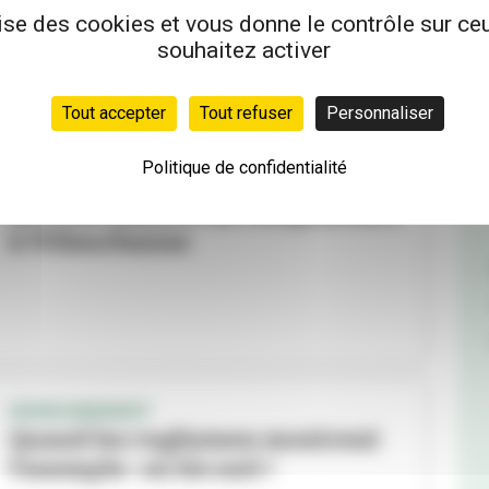
à Villeurbanne
lise des cookies et vous donne le contrôle sur c
souhaitez activer
Tout accepter
Tout refuser
Personnaliser
Politique de confidentialité
ENVIRONNEMENT
Arrivée massive de composteurs
à Villeurbanne
ENVIRONNEMENT
Quand les rugbymen montrent
l’exemple : on les suit !