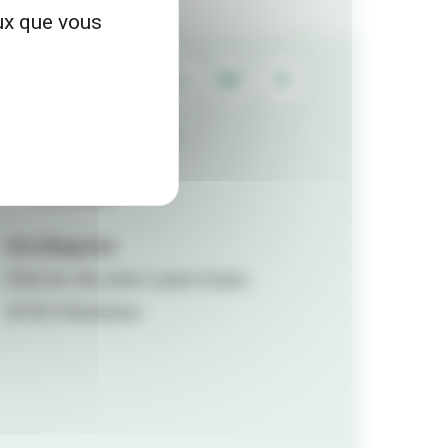
eux que vous
Contactez la rédaction
Mentions légales
Accessibilité
Viva Magazine
Hôtel de ville, place Lazare Goujon,
69100 Villeurbanne