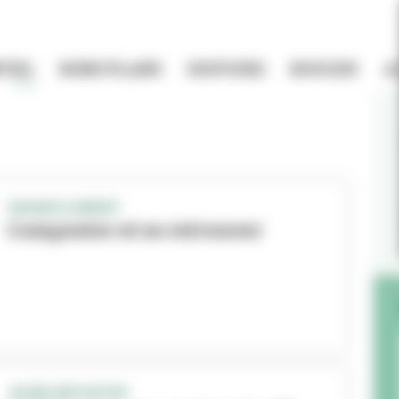
TIEL
BONS PLANS
HISTOIRE
BOUGER
A
GRANDCLEMENT
Composter et se retrouver
JEUNE REPORTER