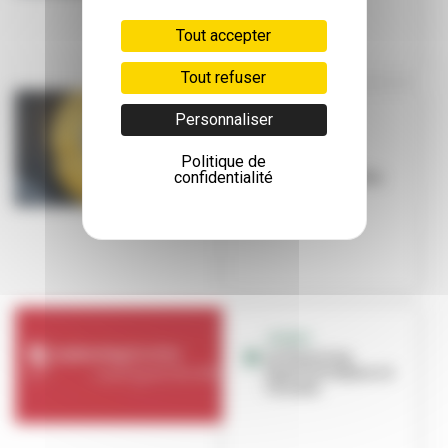
Tout accepter
Tout refuser
Personnaliser
[JEUNES
RÉDACTEURS]
Politique de
[JEUNES
confidentialité
RÉDACTEURS] Un
humour
contagieux
JEUNES
Le Planning
familial toujours à
l’écoute