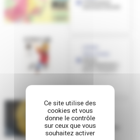
L’Evénement
Jeunesse revisité
[JEUNES
RÉDACTEURS]
JEU DE
CONFINEMENT 1 -
Et Go c’est parti !
Ce site utilise des
cookies et vous
[JEUNES
donne le contrôle
RÉDACTEURS]
[JEUNES
sur ceux que vous
RÉDACTEURS] Un
souhaitez activer
humour
contagieux