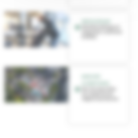
MEDIATHÈQUES
Ma bibliothèque à
emporter continue
(vidéo)
MARCHÉS
ALIMENTAIRES
Sur les marchés,
on respecte les
règles sanitaires