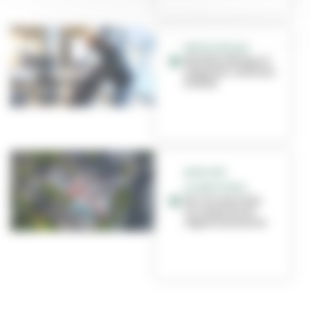
MEDIATHÈQUES
Ma bibliothèque à
emporter continue
(vidéo)
MARCHÉS
ALIMENTAIRES
Sur les marchés,
on respecte les
règles sanitaires