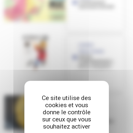
L’Evénement
Jeunesse revisité
[JEUNES
RÉDACTEURS]
JEU DE
CONFINEMENT 1 -
Et Go c’est parti !
Ce site utilise des
cookies et vous
[JEUNES
donne le contrôle
RÉDACTEURS]
[JEUNES
sur ceux que vous
RÉDACTEURS] Un
souhaitez activer
humour
contagieux