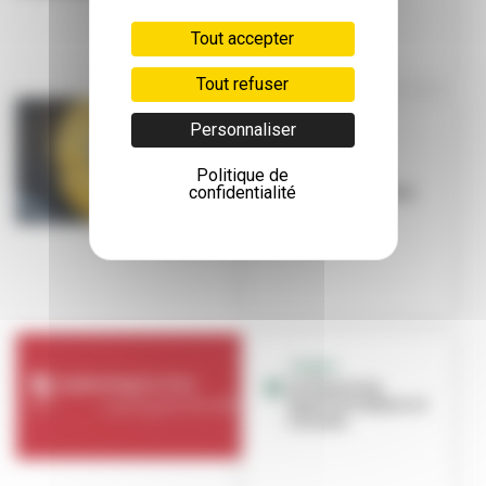
Tout accepter
Tout refuser
Personnaliser
[JEUNES
RÉDACTEURS]
Politique de
[JEUNES
confidentialité
RÉDACTEURS] Un
humour
contagieux
JEUNES
Le Planning
familial toujours à
l’écoute