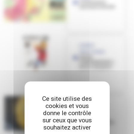
L’Evénement
Jeunesse revisité
[JEUNES
RÉDACTEURS]
JEU DE
CONFINEMENT 1 -
Et Go c’est parti !
Ce site utilise des
cookies et vous
[JEUNES
donne le contrôle
RÉDACTEURS]
[JEUNES
sur ceux que vous
RÉDACTEURS] Un
souhaitez activer
humour
contagieux