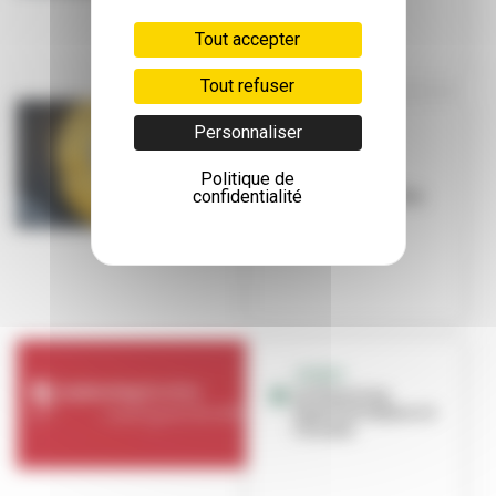
Tout accepter
Tout refuser
Personnaliser
[JEUNES
RÉDACTEURS]
Politique de
[JEUNES
confidentialité
RÉDACTEURS] Un
humour
contagieux
JEUNES
Le Planning
familial toujours à
l’écoute