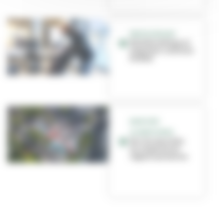
MEDIATHÈQUES
Ma bibliothèque à
emporter continue
(vidéo)
MARCHÉS
ALIMENTAIRES
Sur les marchés,
on respecte les
règles sanitaires