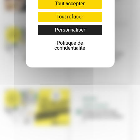
Tout accepter
Tout refuser
Personnaliser
BUDGET
Politique de
PARTICIPATIF
confidentialité
Derniers jours
pour voter pour vos
projets préférés !
BUDGET
PARTICIPATIF
Jusqu'au 28 mai,
proposez vos idées
!