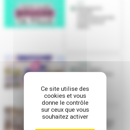
CVJ
Rejoignez le
Conseil
Villeurbannais de
la Jeunesse et
faites...
TONKIN
Des citoyens
s'engagent contre
l'abstention
Ce site utilise des
cookies et vous
donne le contrôle
sur ceux que vous
souhaitez activer
JEUNES
La nouvelle saison
du CVJ est lancée !