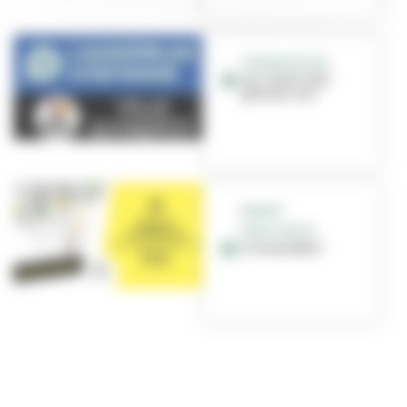
CONCERTATION
Les "Dark City",
parlons-en !
BUDGET
PARTICIPATIF
A vos projets !