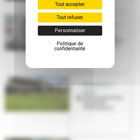
Tout accepter
Tout refuser
RETOUR EN IMAGE
Un Haka
Personnaliser
villeurbannais
pour le défilé de la
Politique de
Biennale de la d...
confidentialité
BIENNALE DE LA
DANSE
300 danseurs dans
les rues de
Villeurbanne