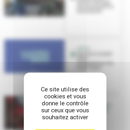
Nihilo : mélange
des danses pour la
biennale 20...
SORTIR
Que faire ce week-
end à
Villeurbanne ? du
15 au 17 mars
Ce site utilise des
cookies et vous
donne le contrôle
RETOUR EN IMAGES
sur ceux que vous
Tous en fête à la
Rayonne
souhaitez activer