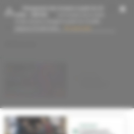
Panneau de gestion des cookies
-
Changement des horaires à partir du 13
juillet
- 15/07/26
Les horaires de la mairie
et des services changent à partir du 13 juillet
jusqu’au 23 août inclus....
En savoir plus
#Danse
BON PLAN
Le Lydo fait
toujours danser
Villeurbanne
PORTRAIT
Compagnie Ex-