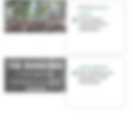
BIENNALE DE LA
DANSE
Circulation
restreinte le 2
septembre
DANSE URBAINE
Pour Sidekiq, les
danseurs sont
essentiels