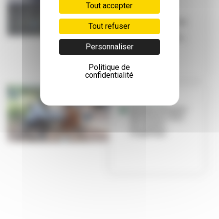
Tout accepter
POPULATION
Prox’ by Raid
Aventure : forces
Tout refuser
de police et
habitants dialo...
Personnaliser
Politique de
confidentialité
A DOMICILE
Une journée pour
être mieux chez
soi, et pour
longtemps