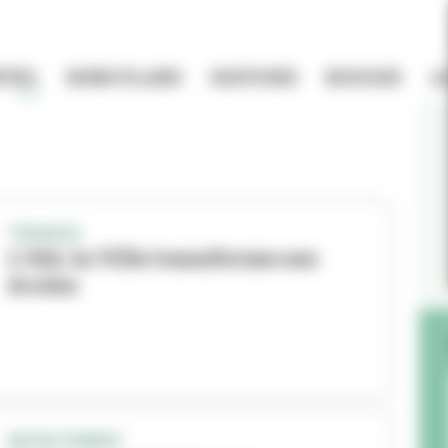
TIEL
BONS PLANS
HISTOIRE
BOUGER
A
TRAVAUX
L'été, la Ville transforme ses
écoles
RECRUTEMENT