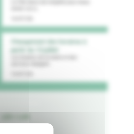
La Ville lance une enquête pour mieux
cerner vos a...
16/07/26
Changement des horaires à
partir du 13 juillet
Les horaires de la mairie et des
services changent...
15/07/26
LES + LUS