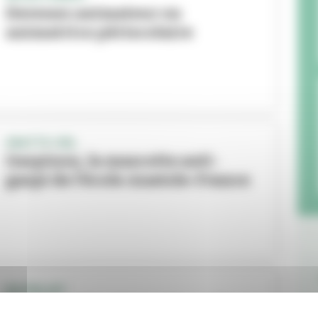
Devenez animateur ou
animatrice périscolaire
GRATTE-CIEL
Gaspinou, la mascotte anti-
gaspi de l’école Anatole-France
EN PROJET
La rénovation des maternelles