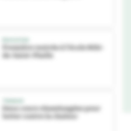
ÉDUCATION
Première rentrée à l'école Niki-
de-Saint-Phalle
TRAVAUX
Deux cours réaménagées pour
lutter contre la chaleur