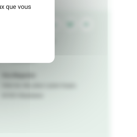
eux que vous
Contactez la rédaction
Mentions légales
Accessibilité
Viva Magazine
Hôtel de ville, place Lazare Goujon,
69100 Villeurbanne