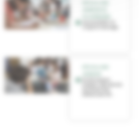
FÊTE DU LIVRE
JEUNESSE DE
VILLEURBANNE
Aurore Petit : le
corps à l’ouvrage
FÊTE DU LIVRE
JEUNESSE
Ecole Lazare-
Goujon : découvrez
le travail des
élèves avec M...