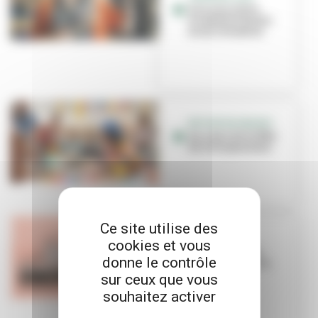
À la rencontre
d'Isabelle Simler
et ses chimères
RETOUR EN IMAGES
Au cœur de la Fête
du livre jeunesse
Ce site utilise des
PODCAST
cookies et vous
Livre jeunesse :
donne le contrôle
sous les pavés, la
page !
sur ceux que vous
souhaitez activer