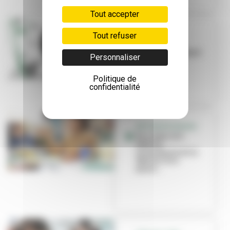
Tout accepter
Tout refuser
LITTÉRATURE
Fête du livre
jeunesse : en ligne
Personnaliser
et en classe !
Politique de
confidentialité
RETOUR EN IMAGES
En corps, une
édition
virevoltante de la
fête du livre
jeune...