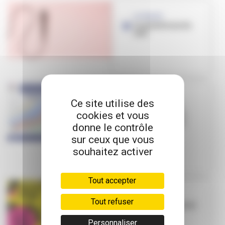
LA PAUZE
La plateforme du
réel
FESTIVAL RÉEL,
Ce site utilise des
Circulation et
cookies et vous
stationnement
perturbées à la
donne le contrôle
Doua
sur ceux que vous
souhaitez activer
Tout accepter
FESTIVAL
Tout refuser
Réel, le festival de
la jeunesse
Personnaliser