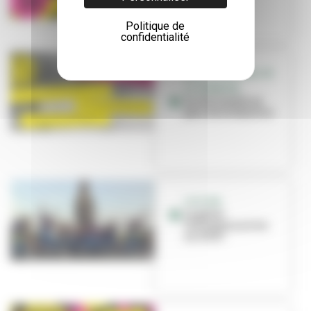
Politique de
confidentialité
RÉEL, LE FESTIVAL DE
LA JEUNESSE
Accès limités au
parc de la Feyssine
CULTURE
Le géant
Tchangara arrive
en ville !