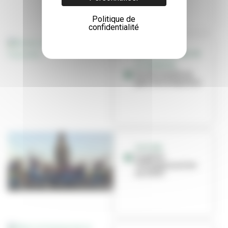
Politique de
confidentialité
RÉEL, LE FESTIVAL DE
LA JEUNESSE
Accès limités au
parc de la Feyssine
CULTURE
Le géant
Tchangara arrive
en ville !