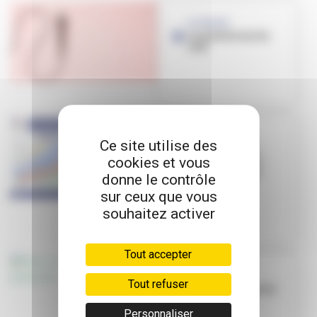
LA PAUZE
La plateforme du
réel
FESTIVAL RÉEL,
Ce site utilise des
Circulation et
cookies et vous
stationnement
perturbées à la
donne le contrôle
Doua
sur ceux que vous
souhaitez activer
Tout accepter
FESTIVAL
Tout refuser
Réel, le festival de
la jeunesse
Personnaliser