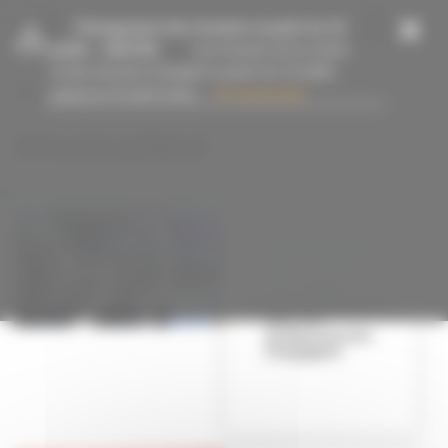
Panneau de gestion des cookies
-
Changement des horaires à partir du 13
juillet
- 15/07/26
Les horaires de la mairie
et des services changent à partir du 13 juillet
jusqu’au 23 août inclus....
En savoir plus
#FestivalRéel
LUTTE CONTRE LES
VIOLENCES FAITES
AUX FEMMES
Pour une fête plus
safe : les
professionnels
s'engagent