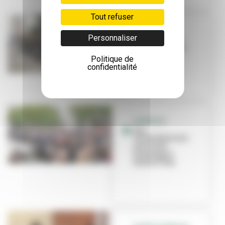
Tout refuser
EN IMAGES
Personnaliser
Villeurbanne
commémore sa
libération
Politique de
confidentialité
HOMMAGE
Les
Villeurbannais
ont rendu
hommage à
Samuel Paty