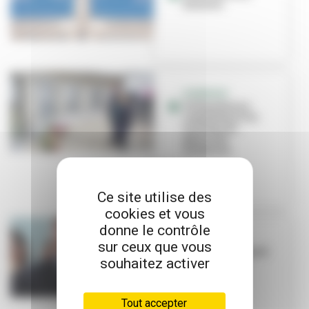
dossiers
HOMMAGE
Villeurbanne
commémore les
victimes du
génocide
arménien
Ce site utilise des
cookies et vous
donne le contrôle
DISPARITION
sur ceux que vous
Richard Llung est
souhaitez activer
décédé
Tout accepter