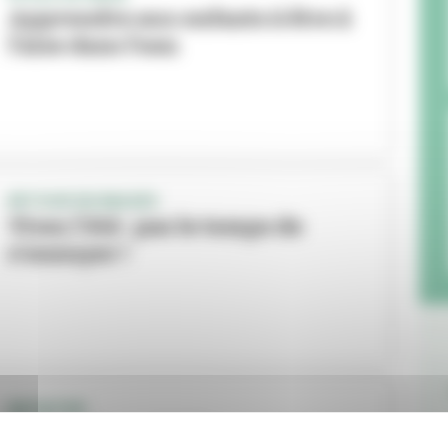
Apprendre aux enfants à être à
l’aise dans l’eau
RETOUR EN IMAGES
Vivez l'été : pas le temps de
s'ennuyer !
INITIATIVE
IREP'Scènes : théâtre amateur