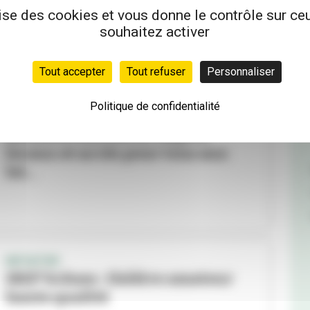
haute qualité
lise des cookies et vous donne le contrôle sur c
souhaitez activer
Tout accepter
Tout refuser
Personnaliser
Politique de confidentialité
CONSEIL MUNICIPAL
Réussite éducative, impôts
locaux et accès pour tous aux
loi...
INITIATIVE
IREP'Scènes : théâtre amateur
haute qualité