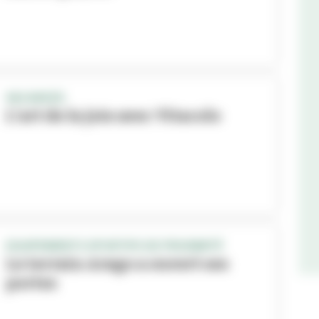
VACANCES
L’art de la joie avec Vitacolo
EQUIPEMENTS SPORTIFS DE PROXIMITÉ
Le terrain Arago a ouvert ses
portes