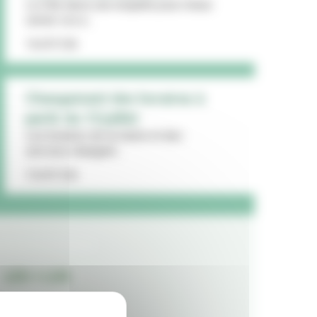
La Ville lance une enquête pour mieux
cerner vos a...
16/07/26
Changement des horaires à
partir du 13 juillet
Les horaires de la mairie et des
services changent...
15/07/26
LES + LUS