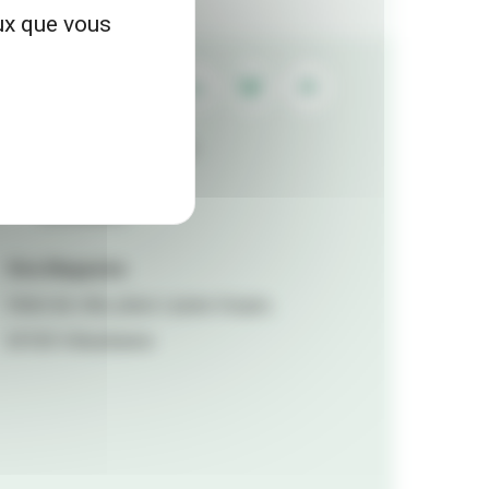
eux que vous
Contactez la rédaction
Mentions légales
Accessibilité
Viva Magazine
Hôtel de ville, place Lazare Goujon,
69100 Villeurbanne