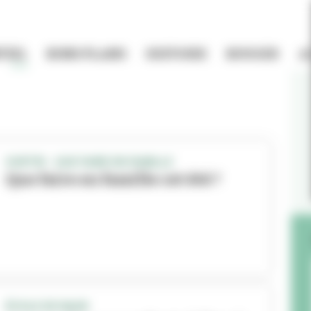
TIEL
BONS PLANS
HISTOIRE
BOUGER
A
SORTIR - QUE FAIRE EN FAMILLE
Que faire en famille cet été ?
ÉCOLE DE NAGE