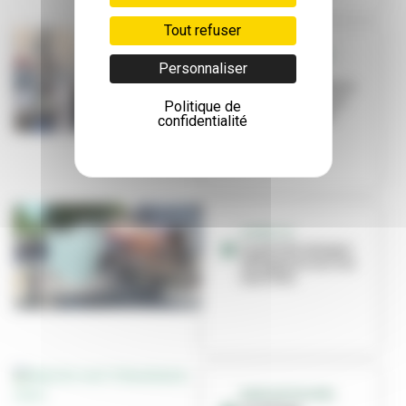
Tout refuser
GRANDCLÉMENT
Personnaliser
Le marché
alimentaire devra
céder la place en
Politique de
décembre 2022
confidentialité
COVID-19
Le port du masque
obligatoire sur les
marchés
MARCHÉ DE NOËL