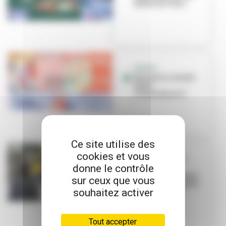
Restos du Cœur
SORTIR
Que faire ce week-
end à
Villeurbanne ?
Ce site utilise des
cookies et vous
MARCHE DE NOËL
donne le contrôle
Appel à
candidatures pour
sur ceux que vous
des emplacements
souhaitez activer
de food trucks
Tout accepter