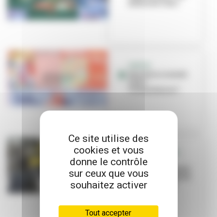
Restos du Cœur
SORTIR
Que faire ce week-
end à
Villeurbanne ?
Ce site utilise des
cookies et vous
MARCHE DE NOËL
donne le contrôle
Appel à
candidatures pour
sur ceux que vous
des emplacements
souhaitez activer
de food trucks
Tout accepter