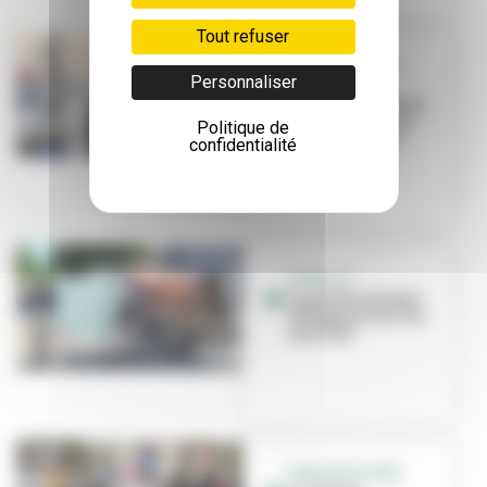
Tout refuser
GRANDCLÉMENT
Personnaliser
Le marché
alimentaire devra
céder la place en
Politique de
décembre 2022
confidentialité
COVID-19
Le port du masque
obligatoire sur les
marchés
MARCHÉ DE NOËL