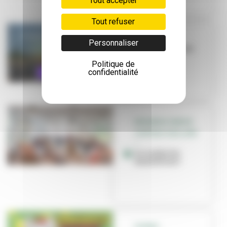
Tout accepter
Tout refuser
QUIZ
Personnaliser
Villeurbanne en
musique
Politique de
confidentialité
RÉSIDENCE SENIOR
CHÂTEAU-GAILLARD
–
Accordez les
mandolines !
SCENES