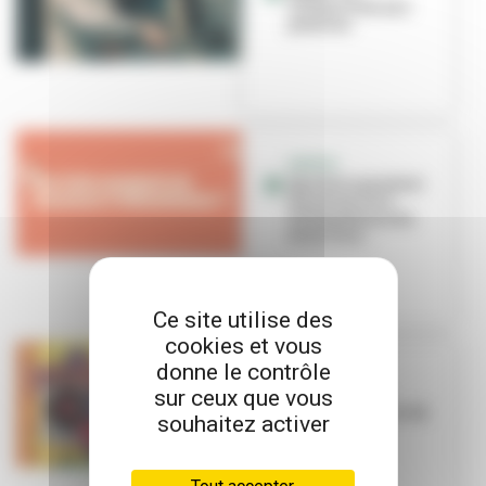
VilleurVibe aux
platines
SORTIR
Que faire pendant
les vacances à
Villeurbanne du
26 au 31 ao...
Ce site utilise des
cookies et vous
donne le contrôle
CONCERT
sur ceux que vous
Étincelles de
talents bruts au Toï
souhaitez activer
Toï