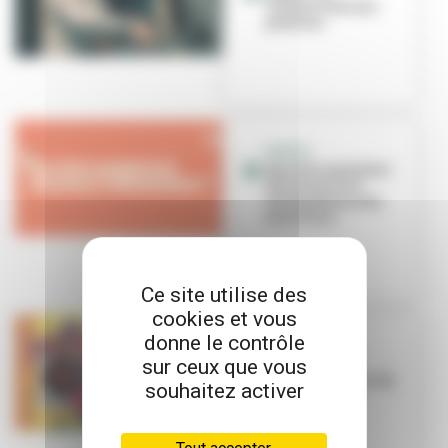
VilleurVibe aux
platines
SORTIR
Que faire pendant
les vacances à
Villeurbanne du
26 au 31 ao...
Ce site utilise des
cookies et vous
donne le contrôle
CONCERT
sur ceux que vous
Étincelles de
talents bruts au Toï
souhaitez activer
Toï