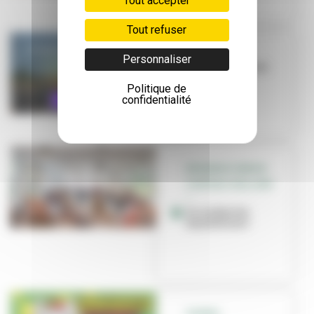
Tout accepter
Tout refuser
QUIZ
Personnaliser
Villeurbanne en
musique
Politique de
confidentialité
RÉSIDENCE SENIOR
CHÂTEAU-GAILLARD
–
Accordez les
mandolines !
SCENES