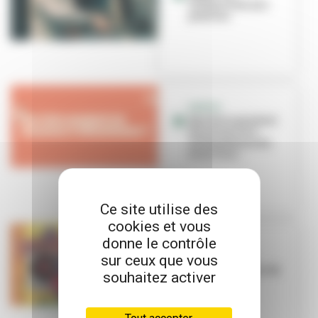
VilleurVibe aux
platines
SORTIR
Que faire pendant
les vacances à
Villeurbanne du
26 au 31 ao...
Ce site utilise des
cookies et vous
donne le contrôle
CONCERT
sur ceux que vous
Étincelles de
talents bruts au Toï
souhaitez activer
Toï