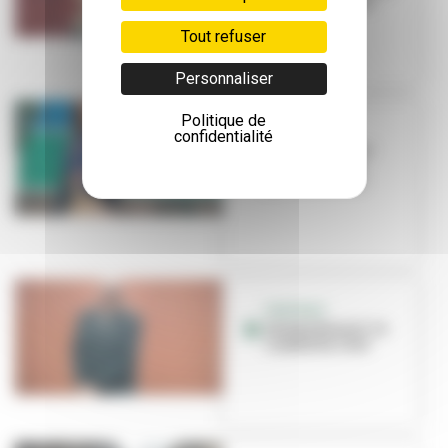
CCO La Rayonne
Tout refuser
Personnaliser
Politique de
PORTRAIT
confidentialité
Isabelle Reiher
nous ouvre les
portes de l'IAC
PORTRAIT
Jérémy Biasiol : le
combat du chef