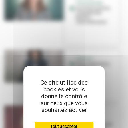
SYNCHRONISÉE
Lucile Picard à la
conquête des
bassins
internationaux
PORTRAIT
Pierre Salzmann-
Crochet, le
speaker fou de
l'Asvel
Ce site utilise des
cookies et vous
donne le contrôle
sur ceux que vous
souhaitez activer
PORTRAIT
Laura Courbe
prend les rênes du
Tout accepter