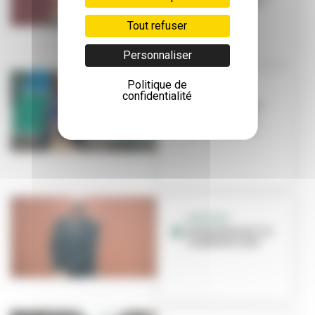
CCO La Rayonne
Tout refuser
Personnaliser
Politique de
PORTRAIT
confidentialité
Isabelle Reiher
nous ouvre les
portes de l'IAC
PORTRAIT
Jérémy Biasiol : le
combat du chef