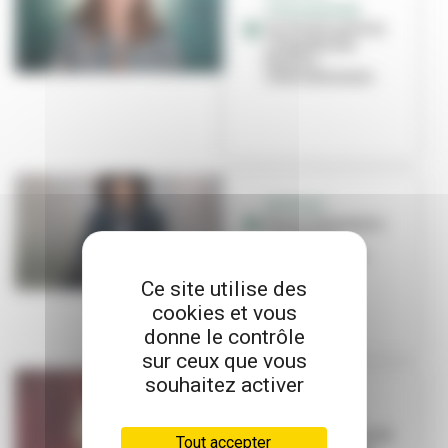
SYNCHRONISÉE
Lucile Picard à la
conquête des
bassins
internationaux
PORTRAIT
Pierre Salzmann-
Crochet, le
speaker fou de
l'Asvel
Ce site utilise des
cookies et vous
donne le contrôle
sur ceux que vous
souhaitez activer
PORTRAIT
Laura Courbe
prend les rênes du
Tout accepter