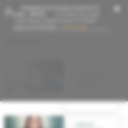
Panneau de gestion des cookies
-
Changement des horaires à partir du 13
juillet
- 15/07/26
Les horaires de la mairie
et des services changent à partir du 13 juillet
jusqu’au 23 août inclus....
En savoir plus
#Portrait
PORTRAIT
Marie Mirgaine,
aux manettes de la
Fête du livre
jeunesse
NATATION