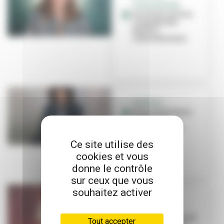
SYNCHRONISÉE
Lucile Picard à la
conquête des
bassins
internationaux
PORTRAIT
Pierre Salzmann-
Crochet, le
speaker fou de
l'Asvel
Ce site utilise des
cookies et vous
donne le contrôle
sur ceux que vous
souhaitez activer
PORTRAIT
Laura Courbe
prend les rênes du
Tout accepter