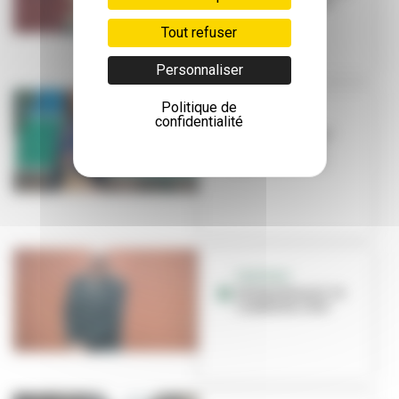
CCO La Rayonne
Tout refuser
Personnaliser
Politique de
PORTRAIT
confidentialité
Isabelle Reiher
nous ouvre les
portes de l'IAC
PORTRAIT
Jérémy Biasiol : le
combat du chef