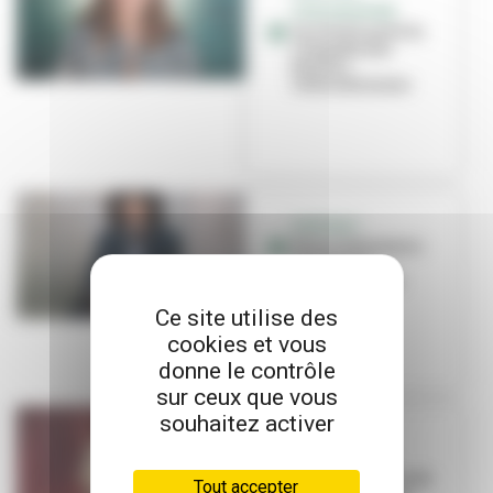
SYNCHRONISÉE
Lucile Picard à la
conquête des
bassins
internationaux
PORTRAIT
Pierre Salzmann-
Crochet, le
speaker fou de
l'Asvel
Ce site utilise des
cookies et vous
donne le contrôle
sur ceux que vous
souhaitez activer
PORTRAIT
Laura Courbe
prend les rênes du
Tout accepter