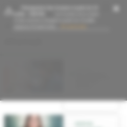
Panneau de gestion des cookies
-
Changement des horaires à partir du 13
juillet
- 15/07/26
Les horaires de la mairie
et des services changent à partir du 13 juillet
jusqu’au 23 août inclus....
En savoir plus
#Portrait
PORTRAIT
Marie Mirgaine,
aux manettes de la
Fête du livre
jeunesse
NATATION