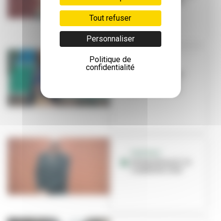
CCO La Rayonne
Tout refuser
Personnaliser
Politique de
PORTRAIT
confidentialité
Isabelle Reiher
nous ouvre les
portes de l'IAC
PORTRAIT
Jérémy Biasiol : le
combat du chef