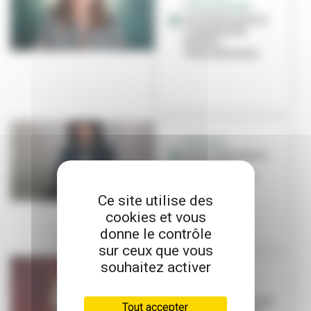
SYNCHRONISÉE
Lucile Picard à la
conquête des
bassins
internationaux
PORTRAIT
Pierre Salzmann-
Crochet, le
speaker fou de
l'Asvel
Ce site utilise des
cookies et vous
donne le contrôle
sur ceux que vous
souhaitez activer
PORTRAIT
Laura Courbe
prend les rênes du
Tout accepter