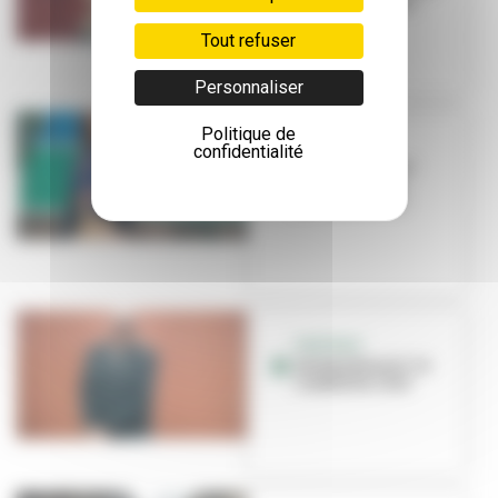
CCO La Rayonne
Tout refuser
Personnaliser
Politique de
PORTRAIT
confidentialité
Isabelle Reiher
nous ouvre les
portes de l'IAC
PORTRAIT
Jérémy Biasiol : le
combat du chef