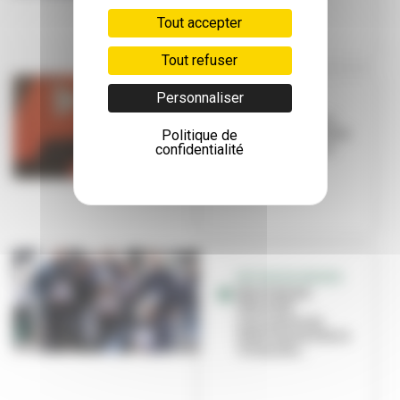
Tout accepter
Tout refuser
Personnaliser
CINÉMA
[VIDEO] Patrice
Politique de
Leconte : "Capitale
confidentialité
de la culture, ça
donne...
RETOUR EN IMAGES
[RETOUR EN
IMAGES]
Lancement du
Petit Paumé 2022 à
Villeurba...