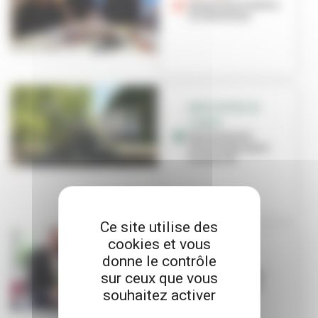
Quand les Gredins
se réveillent
RENCONTRES DU
TONKIN
Des moments
d’échanges pour
les jeunes
Ce site utilise des
cookies et vous
1ER MAI
donne le contrôle
Des brins de
muguets offerts
sur ceux que vous
aux personnes
souhaitez activer
âgées des
résiden...