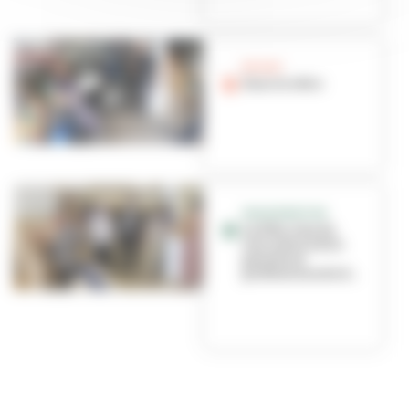
EN DUO
Dans le rétro
INAUGURATION
Le Pôle, lieu de
rencontre entre
parents et
professionnels d...