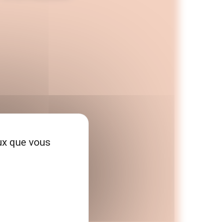
eux que vous