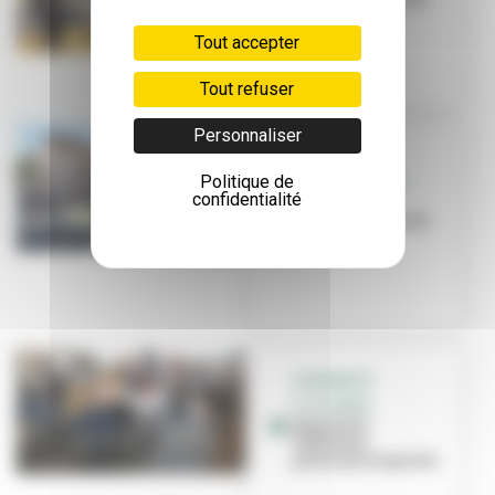
pole position
Tout accepter
Tout refuser
Personnaliser
DROIT À
Politique de
L’ALIMENTATION
confidentialité
Fêtons
l'inauguration de
l'Archipel
ASSEMBLÉE
CITOYENNE
Quand les
habitants
prennent la parole