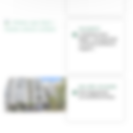
SOLIDARITE
« Enfants sans
Noël » : une grande
collecte solidaire
organi...
BAIL RÉEL SOLIDAIRE
Des logements
accessibles à tous