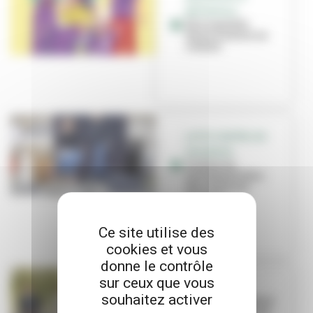
MÉTROPOLE
Une nouvelle
façon d'entrer en
contact
LUTTE CONTRE LES
VIOLENCES
Violences
intrafamiliales :
des solutions
existent
Ce site utilise des
cookies et vous
donne le contrôle
sur ceux que vous
LOGEMENT
souhaitez activer
Bail réel solidaire
: Villeurbanne en