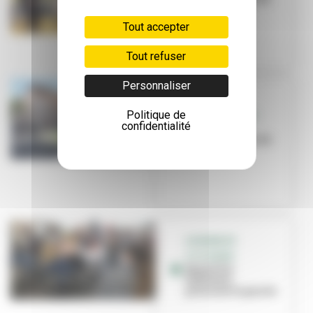
pole position
Tout accepter
Tout refuser
Personnaliser
DROIT À
Politique de
L’ALIMENTATION
confidentialité
Fêtons
l'inauguration de
l'Archipel
ASSEMBLÉE
CITOYENNE
Quand les
habitants
prennent la parole