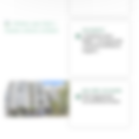
SOLIDARITE
« Enfants sans
Noël » : une grande
collecte solidaire
organi...
BAIL RÉEL SOLIDAIRE
Des logements
accessibles à tous