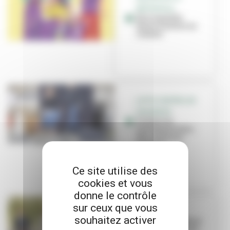
MÉTROPOLE
Une nouvelle
façon d'entrer en
contact
LUTTE CONTRE LES
VIOLENCES
Violences
intrafamiliales :
des solutions
existent
Ce site utilise des
cookies et vous
donne le contrôle
sur ceux que vous
LOGEMENT
souhaitez activer
Bail réel solidaire
: Villeurbanne en