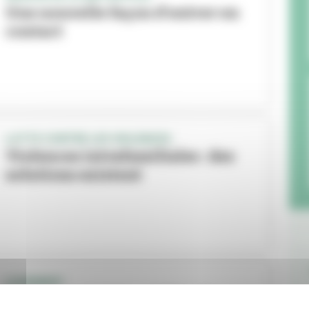
Une nouvelle façon d'entrer en
contact
LUTTE CONTRE LES VIOLENCES
Violences intrafamiliales : des
solutions existent
LOGEMENT
Bail réel solidaire : Villeurbanne