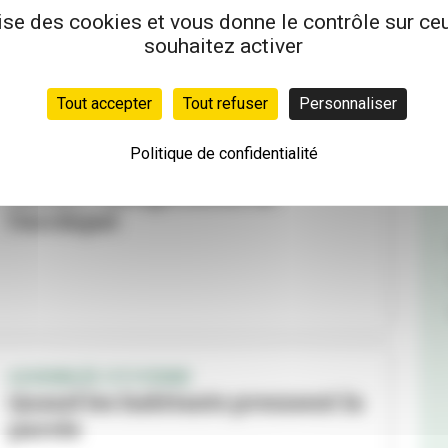
en pole position
lise des cookies et vous donne le contrôle sur c
souhaitez activer
Tout accepter
Tout refuser
Personnaliser
Politique de confidentialité
DROIT À L’ALIMENTATION
Fêtons l'inauguration de
l'Archipel
ASSEMBLÉE CITOYENNE
Quand les habitants prennent la
parole