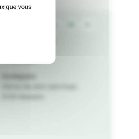
eux que vous
Contactez la rédaction
Mentions légales
Accessibilité
Viva Magazine
Hôtel de ville, place Lazare Goujon,
69100 Villeurbanne