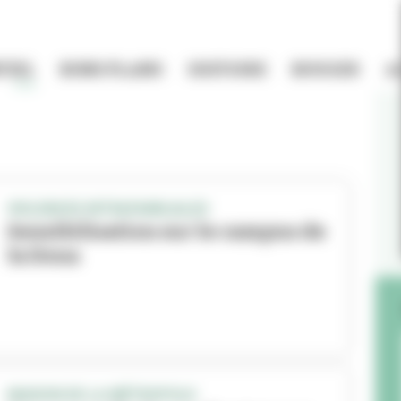
TIEL
BONS PLANS
HISTOIRE
BOUGER
A
VIOLENCES INTRAFAMILIALES
Sensibilisation sur le campus de
la Doua
MAISON DE LA MÉTROPOLE