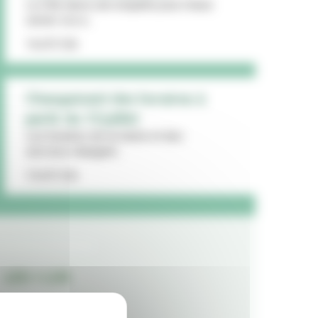
La Ville lance une enquête pour mieux
cerner vos a...
16/07/26
Changement des horaires à
partir du 13 juillet
Les horaires de la mairie et des
services changent...
15/07/26
LES + LUS