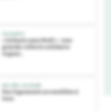
SOLIDARITE
« Enfants sans Noël » : une
grande collecte solidaire
organi...
BAIL RÉEL SOLIDAIRE
Des logements accessibles à
tous