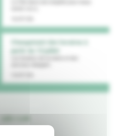
La Ville lance une enquête pour mieux
cerner vos a...
16/07/26
Changement des horaires à
partir du 13 juillet
Les horaires de la mairie et des
services changent...
15/07/26
LES + LUS