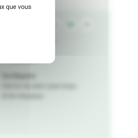
eux que vous
Contactez la rédaction
Mentions légales
Accessibilité
Viva Magazine
Hôtel de ville, place Lazare Goujon,
69100 Villeurbanne