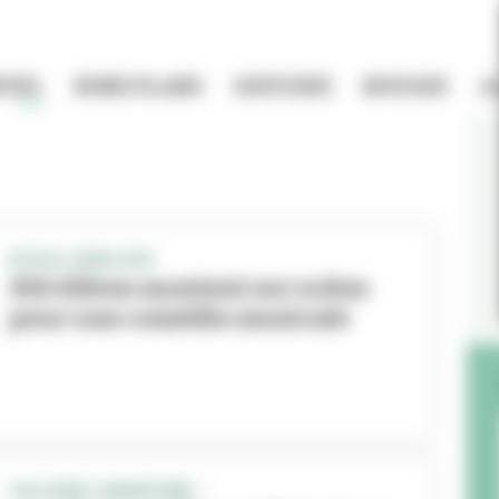
TIEL
BONS PLANS
HISTOIRE
BOUGER
A
ECOLE JEAN-ZAY
300 élèves montent sur scène
pour une comédie musicale
COLLÈGE LAMARTINE –