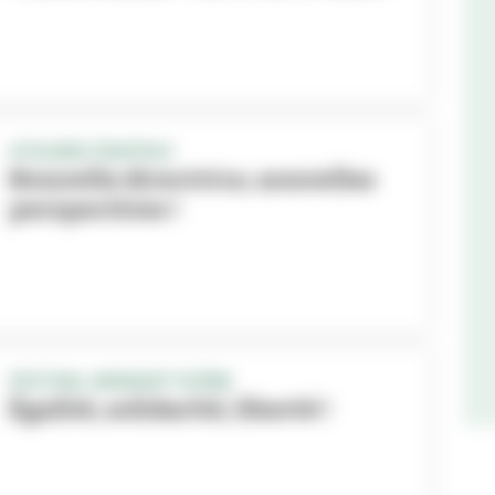
ATELIERS FRAPPAZ
Nouvelle directrice, nouvelles
perspectives !
FESTIVAL MIGRANT'SCÈNE
Égalité, solidarité, liberté !