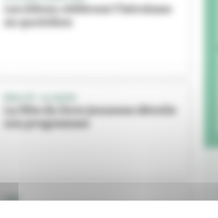
Les élèves célèbrent l’héroïsme
au quotidien
RÉALITÉ - ILLUSION
La Fête du livre jeunesse dévoile
son programme
TNP
La programmation 2024-2025