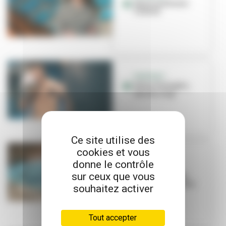
Sport santé avec
l'ASVEL
PORTRAIT
Edim Chelagha,
star du ring
Ce site utilise des
cookies et vous
SPORT SANTÉ
donne le contrôle
La natation,
sur ceux que vous
nouvelle alliée
santé et bien-être
souhaitez activer
Tout accepter