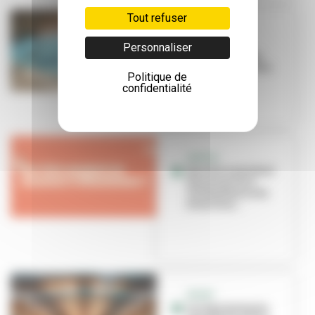
Tout refuser
SPORT SANTÉ
La natation,
Personnaliser
nouvelle alliée
santé et bien-être
Politique de
confidentialité
SORTIR
Que faire pendant
les vacances à
Villeurbanne du
26 au 31 ao...
SPORT
Les équipements