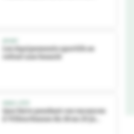
SPORT
Les équipements sportifs se
refont une beauté
VIVEZ L'ÉTÉ
Que faire pendant ces vacances
à Villeurbanne du 18 au 25 ju...