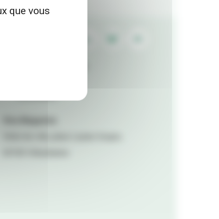
eux que vous
Contactez la rédaction
Mentions légales
Accessibilité
Viva Magazine
Hôtel de ville, place Lazare Goujon,
69100 Villeurbanne