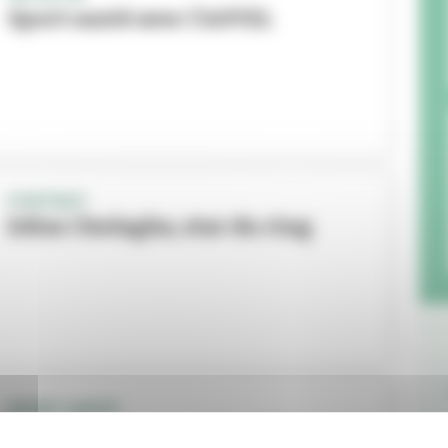
Sport santé avec l'ASVEL
PORTRAIT
Edim Chelagha, star du ring
SPORT SANTÉ
La natation, nouvelle alliée