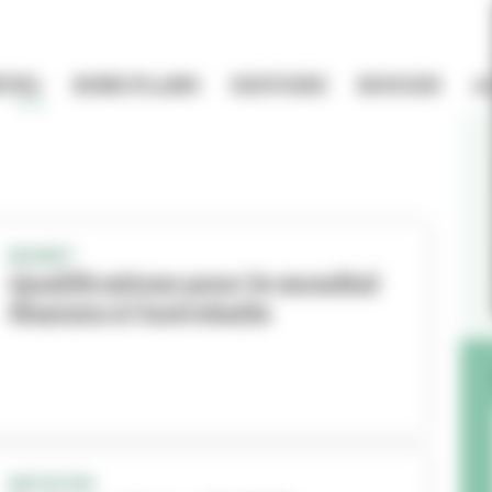
TIEL
BONS PLANS
HISTOIRE
BOUGER
A
BASKET
Qualifications pour le mondial
féminin à l'Astroballe
INITIATIVE