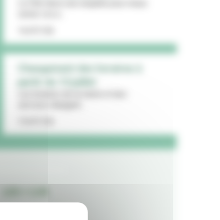
La Ville lance une enquête pour mieux
cerner vos a...
16/07/26
Changement des horaires à
partir du 13 juillet
Les horaires de la mairie et des
services changent...
15/07/26
LES + LUS