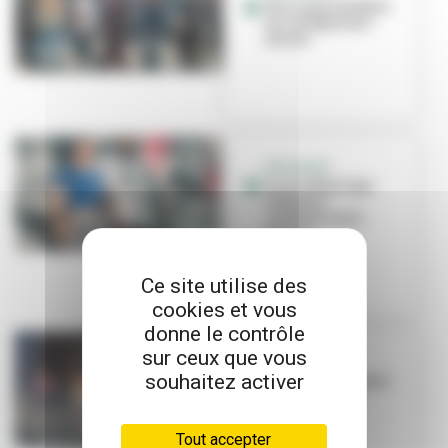
Une classe théâtre
au collège Jean-
Jaurès
INITIATIVE
La Cie Waninga
redonne
confiance aux
jeunes
Ce site utilise des
cookies et vous
donne le contrôle
sur ceux que vous
THÉÂTRE
souhaitez activer
Une cagnotte pour
vivre un rêve
Tout accepter