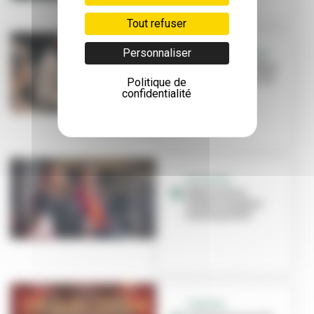
Tout refuser
Personnaliser
RETOUR EN IMAGES
Au lycée, le théâtre
pour exprimer ses
Politique de
sentiments
confidentialité
INITIATIVE
IREP'Scènes :
théâtre amateur
haute qualité
THÉÂTRE