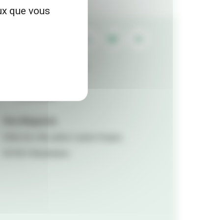
eux que vous
Contactez la rédaction
Mentions légales
Accessibilité
Viva Magazine
Hôtel de ville, place Lazare Goujon,
69100 Villeurbanne