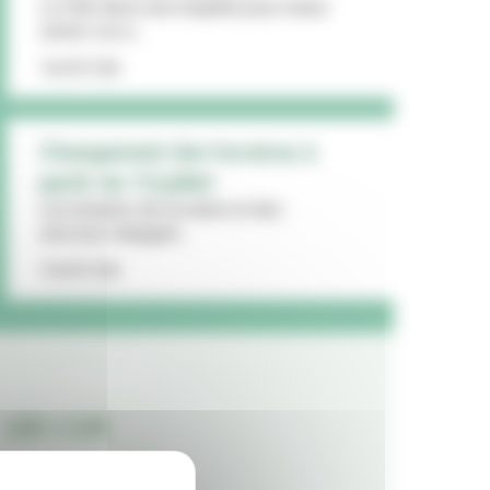
La Ville lance une enquête pour mieux
cerner vos a...
16/07/26
Changement des horaires à
partir du 13 juillet
Les horaires de la mairie et des
services changent...
15/07/26
LES + LUS