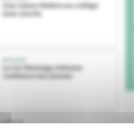
Une classe théâtre au collège
Jean-Jaurès
INITIATIVE
La Cie Waninga redonne
confiance aux jeunes
THÉÂTRE
Une cagnotte pour vivre un rêve