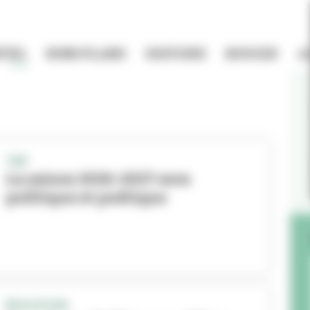
TIEL
BONS PLANS
HISTOIRE
BOUGER
A
TNP
La saison 2026-2027 sera
politique et poétique
ÉDUCATION