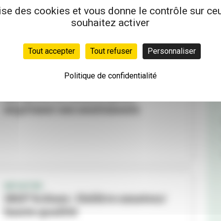
lise des cookies et vous donne le contrôle sur c
souhaitez activer
Tout accepter
Tout refuser
Personnaliser
Politique de confidentialité
RETOUR EN IMAGES
Au lycée, le théâtre pour
exprimer ses sentiments
INITIATIVE
IREP'Scènes : théâtre amateur
haute qualité