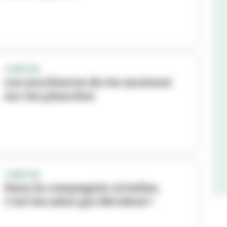
THÉÂTRE
Les auxiliaires de vie montent
sur les planches
THÉÂTRE
Dans la compagnie Ariadne,
c’est les ados qui décident !