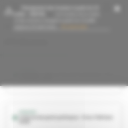
Panneau de gestion des cookies
-
Changement des horaires à partir du 13
juillet
- 15/07/26
Les horaires de la mairie
et des services changent à partir du 13 juillet
jusqu’au 23 août inclus....
En savoir plus
#Tribunes
OPINIONS
OPINIONS - Tribunes des partis politiques - Viva
n°389 (juin 2026)
OPINIONS
Tribunes des partis politiques - Viva n°388 (mai
2026)