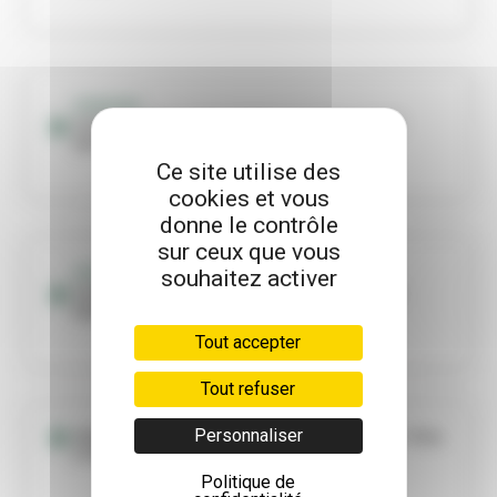
OPINIONS
Tribunes des partis politiques - Viva n°387
(avril 2026)
Ce site utilise des
cookies et vous
donne le contrôle
sur ceux que vous
souhaitez activer
OPINIONS
Tribunes des partis politiques - Viva n°386
(mars 2026)
Tout accepter
Tout refuser
Personnaliser
OPINIONS - Tribunes des partis politiques - Viva
n°385 (février 2026)
Politique de