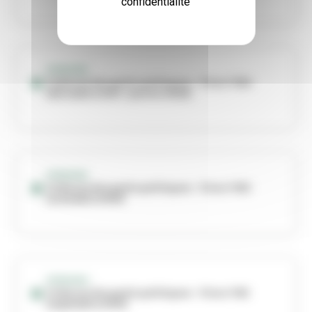
confidentialité
OPINIONS
Tribunes des partis politiques - Viva n°384
(décembre 2025 - janvier 2026)
OPINIONS
Tribunes des partis politiques - Viva n°383
(novembre 2025)
OPINIONS -
Tribunes des partis politiques - Viva n°381
(septembre 2025)