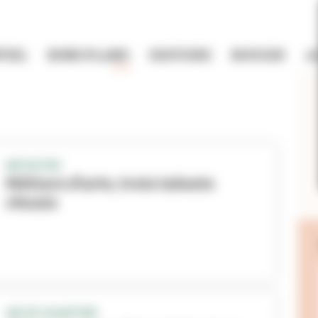
TIEL
BONS PLANS
HISTOIRE
BOUGER
A
INITIATIVE
Métiers d’arts, trois talents
réunis
VIE DE QUARTIER