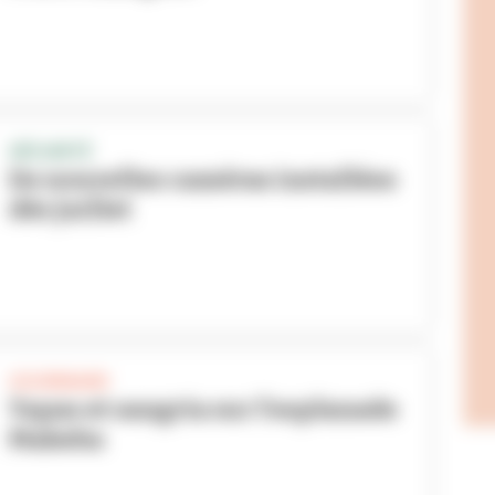
SÉCURITÉ
De nouvelles caméras installées
dès juillet
GOURMAND
Tapas et sangria sur l’esplanade
Makeba