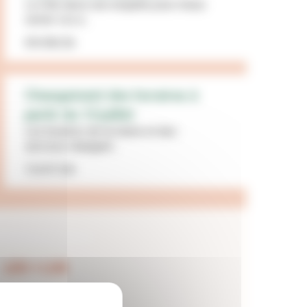
La Ville lance une enquête pour mieux
cerner vos a...
09/08/26
Changement des horaires à
partir du 13 juillet
Les horaires de la mairie et des
services changent...
15/07/26
LES + LUS