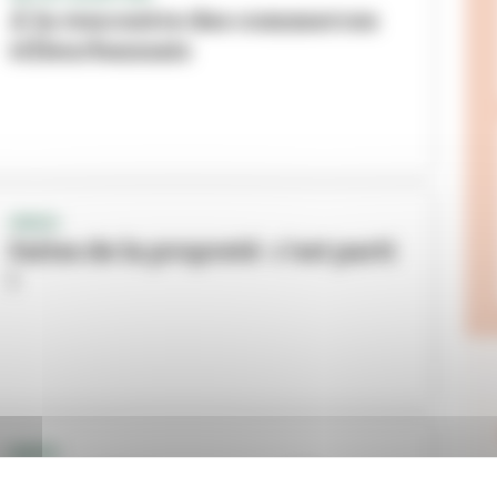
À la rencontre des commerces
villeurbannais
VIDEO
Faites de la propreté : c’est parti
!
VIDÉO
Kiki qui fait caca : ça suffit