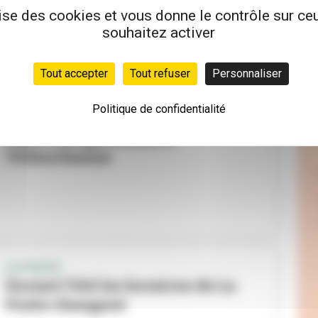
(vidéo)
lise des cookies et vous donne le contrôle sur c
souhaitez activer
Tout accepter
Tout refuser
Personnaliser
Politique de confidentialité
LA SOIE
Deux inaugurations à
Villeurbanne
LA POSTE
Durant l'été les horaires de La
Poste changent