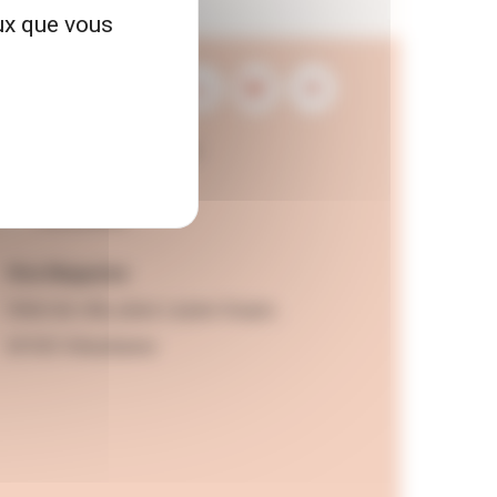
eux que vous
Contactez la rédaction
Mentions légales
Accessibilité
Viva Magazine
Hôtel de ville, place Lazare Goujon,
69100 Villeurbanne